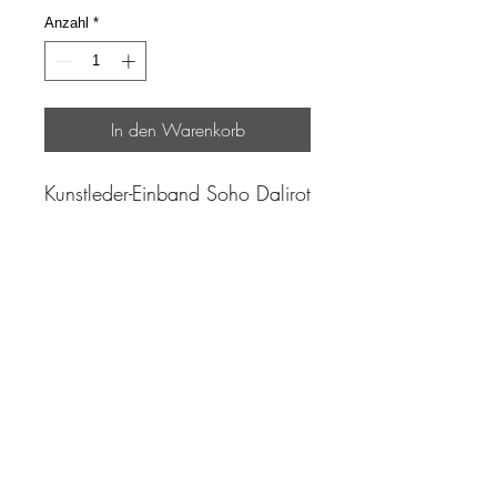
Anzahl
*
In den Warenkorb
Kunstleder-Einband Soho Dalirot
"Zeit ist unser höchstes Gut.
Wohl dem, der sie richtig
einzusetzen versteht"