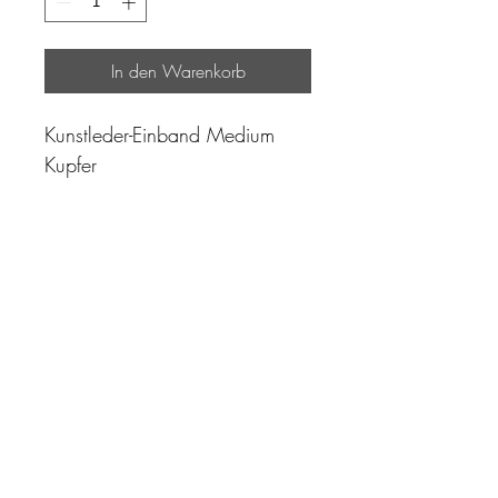
In den Warenkorb
Kunstleder-Einband Medium
Kupfer
"Zeit ist unser höchstes Gut.
Wohl dem, der sie richtig
einzusetzen versteht"