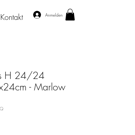
Anmelden
Kontakt
s H 24/24
24cm - Marlow
2Q
s