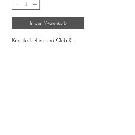
In den Warenkorb
Kunstleder-Einband Club Rot
"Zeit ist unser höchstes Gut.
Wohl dem, der sie richtig
einzusetzen versteht"