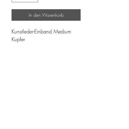
In den Warenkorb
Kunstleder-Einband Medium
Kupfer
"Zeit ist unser höchstes Gut.
Wohl dem, der sie richtig
einzusetzen versteht"