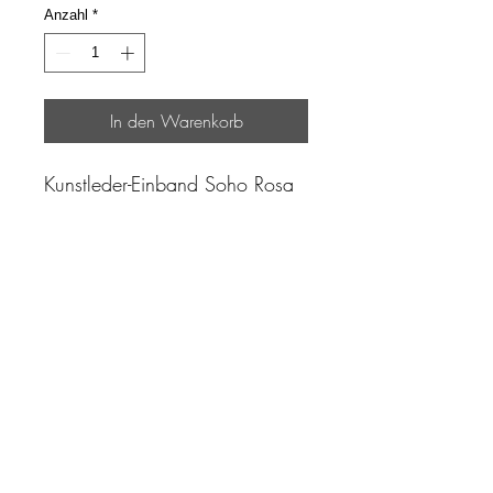
Anzahl
*
In den Warenkorb
Kunstleder-Einband Soho Rosa
"Zeit ist unser höchstes Gut.
Wohl dem, der sie richtig
einzusetzen versteht"