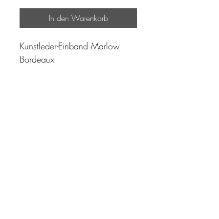
In den Warenkorb
Kunstleder-Einband Marlow
Bordeaux
"Zeit ist unser höchstes Gut.
Wohl dem, der sie richtig
einzusetzen versteht"