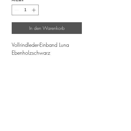
In den Warenkorb
Vollrindleder-Einband Luna
Ebenholzschwarz
"Zeit ist unser höchstes Gut.
Wohl dem, der sie richtig
einzusetzen versteht"