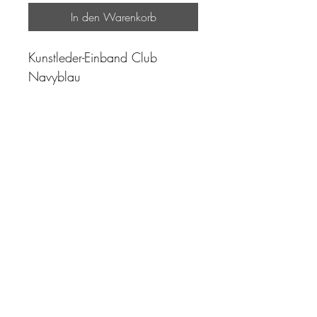
In den Warenkorb
Kunstleder-Einband Club
Navyblau
"Zeit ist unser höchstes Gut.
Wohl dem, der sie richtig
einzusetzen versteht"
Impressum