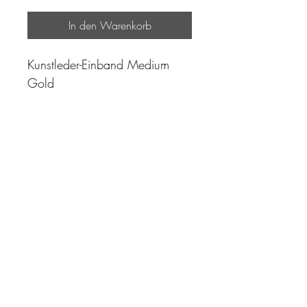
In den Warenkorb
Kunstleder-Einband Medium
Gold
"Zeit ist unser höchstes Gut.
Wohl dem, der sie richtig
einzusetzen versteht"