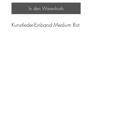
In den Warenkorb
Kunstleder-Einband Medium Rot
"Zeit ist unser höchstes Gut.
Wohl dem, der sie richtig
einzusetzen versteht"
Impressum
AGB