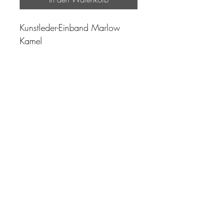
Kunstleder-Einband Marlow
Kamel
"Zeit ist unser höchstes Gut.
Wohl dem, der sie richtig
einzusetzen versteht"
Impressum
AGB