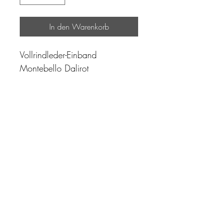
In den Warenkorb
Vollrindleder-Einband
Montebello Dalirot
"Zeit ist unser höchstes Gut.
Wohl dem, der sie richtig
einzusetzen versteht"