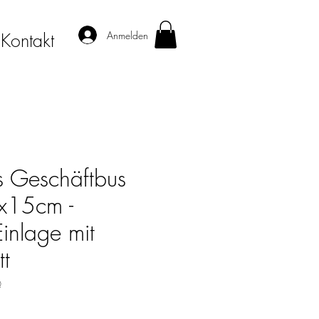
Anmelden
Kontakt
 Geschäftbus
x15cm -
inlage mit
tt
Q
s