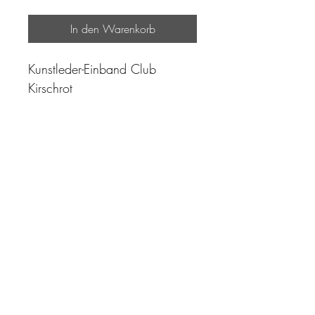
In den Warenkorb
Kunstleder-Einband Club
Kirschrot
"Zeit ist unser höchstes Gut.
Wohl dem, der sie richtig
einzusetzen versteht"