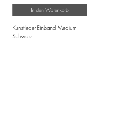
In den Warenkorb
Kunstleder-Einband Medium
Schwarz
"Zeit ist unser höchstes Gut.
Wohl dem, der sie richtig
einzusetzen versteht"
Impressum