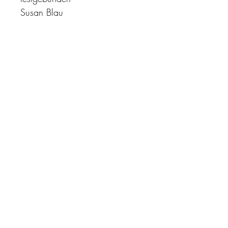
Susan Blau
"Zeit ist unser höchstes Gut.
Wohl dem, der sie richtig
einzusetzen versteht"
Impressum
AGB
Datenschutz
Kontakt
quo-vadis-kalender@t-online.de