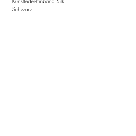
Kunstleder-Einband Silk
Schwarz
"Zeit ist unser höchstes Gut.
Wohl dem, der sie richtig
einzusetzen versteht"
Impressum
AGB
Datenschutz
Kontakt
quo-vadis-kalender@t-online.de