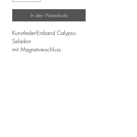
In den Warenkorb
Kunstleder-Einband Calypso
Seladon
mit Magnetverschluss
"Zeit ist unser höchstes Gut.
Wohl dem, der sie richtig
einzusetzen versteht"