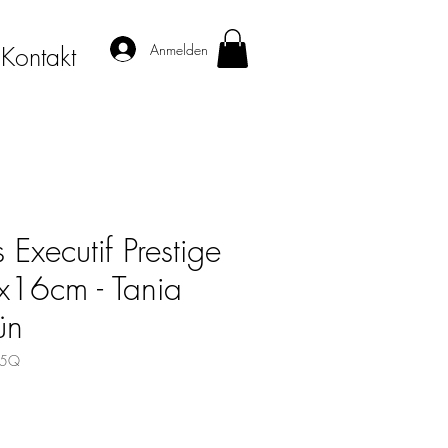
Anmelden
Kontakt
Executif Prestige
16cm - Tania
ün
35Q
s