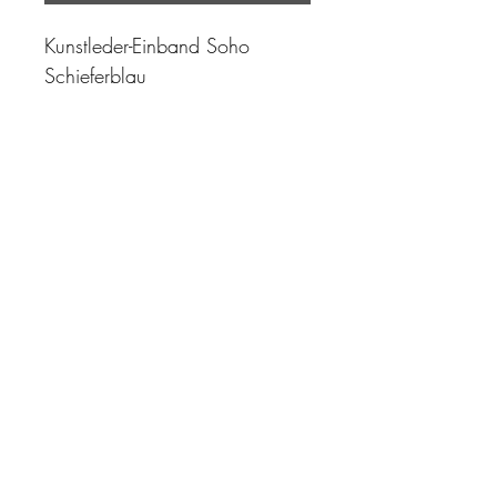
Kunstleder-Einband Soho
Schieferblau
"Zeit ist unser höchstes Gut.
Wohl dem, der sie richtig
einzusetzen versteht"
Impressum
AGB
Datenschutz