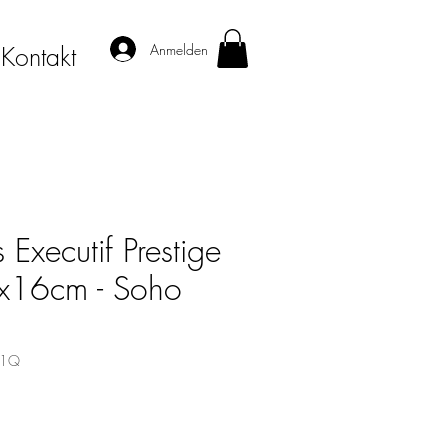
Anmelden
Kontakt
Executif Prestige
16cm - Soho
01Q
s