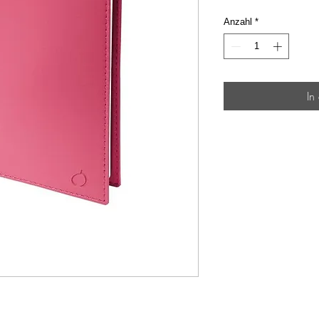
Anzahl
*
In