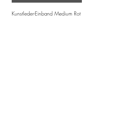
Kunstleder-Einband Medium Rot
"Zeit ist unser höchstes Gut.
Wohl dem, der sie richtig
einzusetzen versteht"
Impressum
AGB
Datenschutz
Kontakt