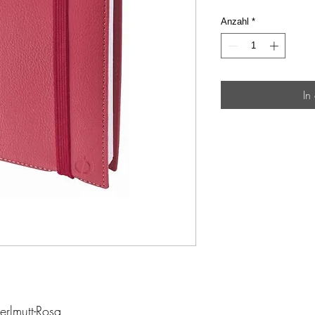
Anzahl
*
In
erlmutt-Rosa