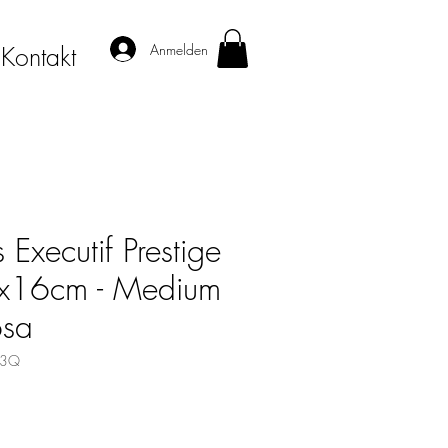
Anmelden
Kontakt
Executif Prestige
x16cm - Medium
osa
93Q
s