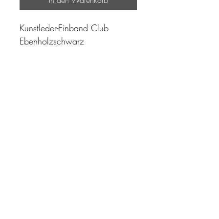
Kunstleder-Einband Club
Ebenholzschwarz
"Zeit ist unser höchstes Gut.
Wohl dem, der sie richtig
einzusetzen versteht"
Impressum
AGB