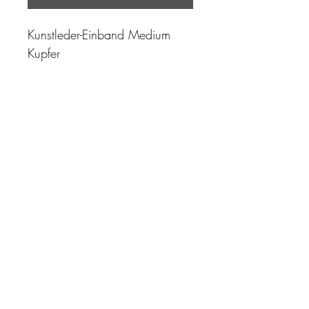
Kunstleder-Einband Medium
Kupfer
"Zeit ist unser höchstes Gut.
Wohl dem, der sie richtig
einzusetzen versteht"
Impressum
AGB