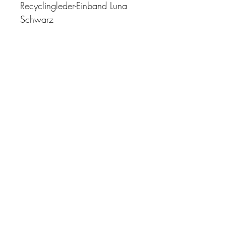
Recyclingleder-Einband Luna
Schwarz
"Zeit ist unser höchstes Gut.
Wohl dem, der sie richtig
einzusetzen versteht"
Impressum
AGB
Datenschutz
Kontakt