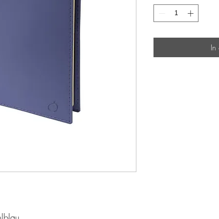
In
hlblau