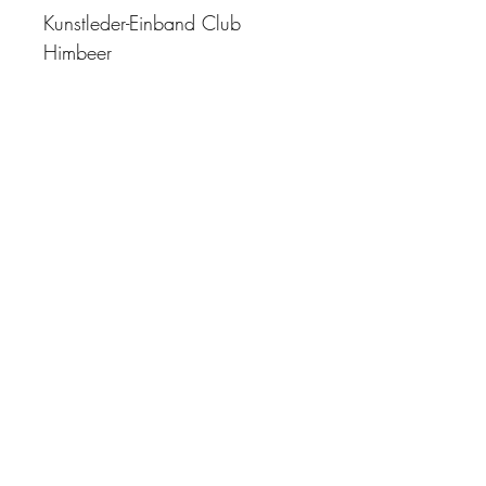
Kunstleder-Einband Club
Himbeer
"Zeit ist unser höchstes Gut.
Wohl dem, der sie richtig
einzusetzen versteht"
Impressum
AGB
Datenschutz
Kontakt