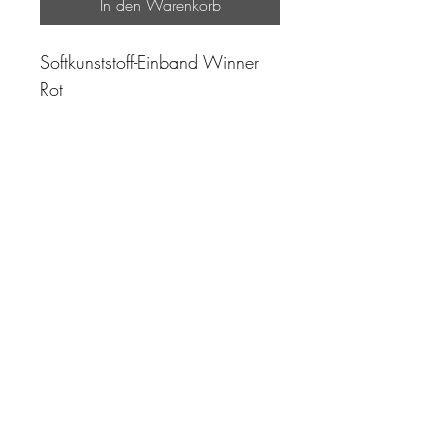
In den Warenkorb
Softkunststoff-Einband Winner
Rot
"Zeit ist unser höchstes Gut.
Wohl dem, der sie richtig
einzusetzen versteht"
Impressum
AGB