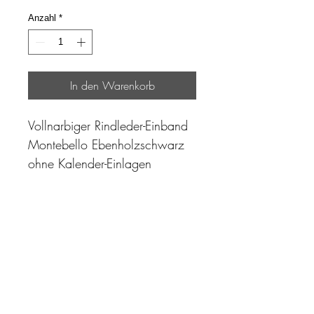
Anzahl
*
In den Warenkorb
Vollnarbiger Rindleder-Einband
Montebello Ebenholzschwarz
ohne Kalender-Einlagen
"Zeit ist unser höchstes Gut.
Wohl dem, der sie richtig
einzusetzen versteht"