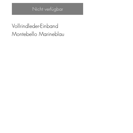
Nicht verfügbar
Vollrindleder-Einband
Montebello Marineblau
"Zeit ist unser höchstes Gut.
Wohl dem, der sie richtig
einzusetzen versteht"
Impressum