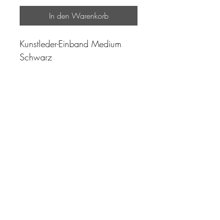
In den Warenkorb
Kunstleder-Einband Medium
Schwarz
"Zeit ist unser höchstes Gut.
Wohl dem, der sie richtig
einzusetzen versteht"
Impressum