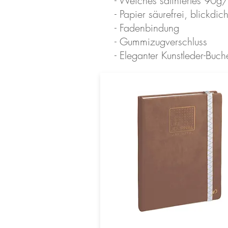
- Weiches satiniertes 90g/
- Papier säurefrei, blickdic
- Fadenbindung
- Gummizugverschluss
- Eleganter Kunstleder-Bu