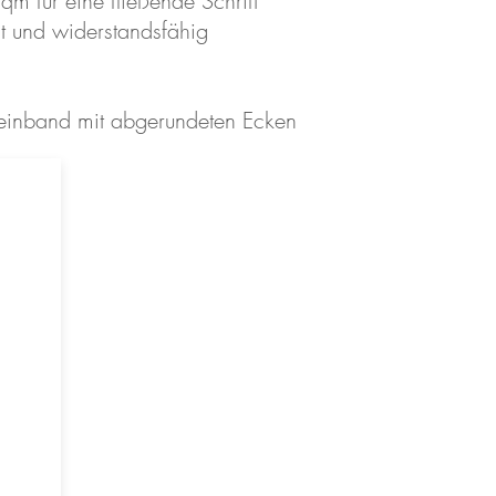
qm für eine fließende Schrift
ht und
widerstandsfähig
cheinband mit abgerundeten Ecken